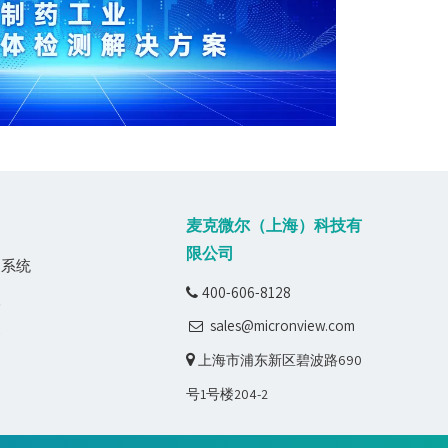
麦克微尔（上海）科技有
限公司
测系统
400-606-8128

人
sales@micronview.com

器

上海市浦东新区碧波路690
号1号楼204-2