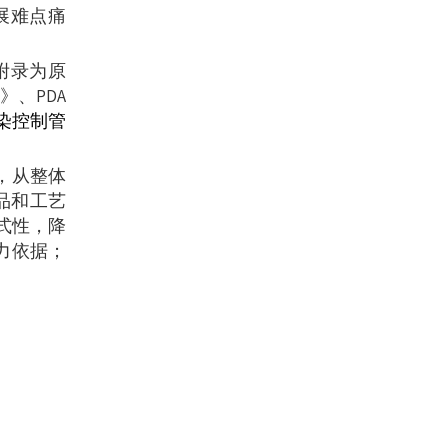
展难点痛
附录为原
》、PDA
污染控制管
，从整体
品和工艺
式性，降
力依据；
。