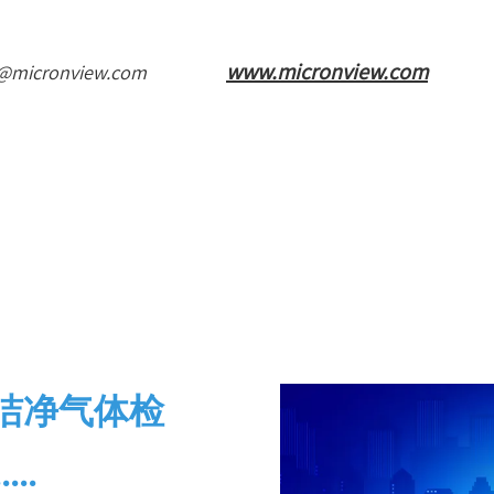
www.micronview.com
s@micronview.com
工业洁净气体检
..